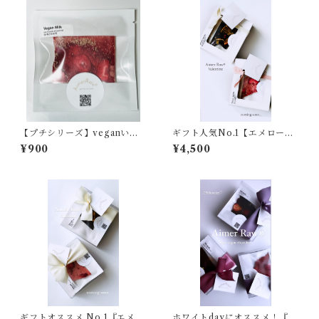
【プチシリーズ】veganいち
ギフト人気No.1【エメロー】
ごミルク・4ベリー・せとか
ギフトBOX 5 （ 5種類アソー
¥900
¥4,500
ト）
ギフトオススメ No.1『エメロ
ホワイトdayにオススメ！『エ