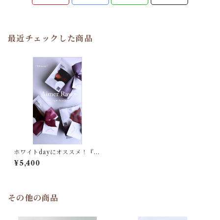
最近チェックした商品
ホワイトdayにオススメ！『エ
メローギフトBOX 6』6枚入
¥5,400
アソート
その他の商品