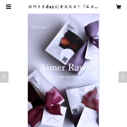
ホワイトdayにオススメ！『エメロ
ーギフトBOX 6』6枚入アソート |
Aimer Raw®︎エメロー ヴィーガン
ローチョコレート