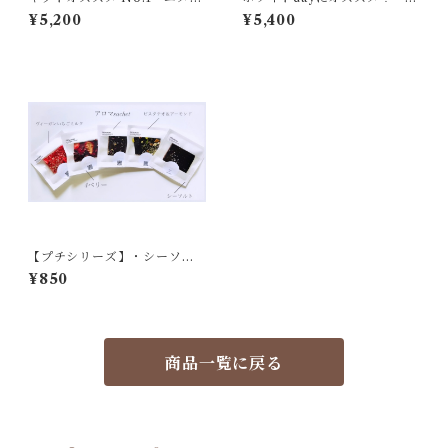
ーギフト BOX6』6枚入 アソ
メローギフトBOX 6』6枚入
¥5,200
¥5,400
ート
アソート
【プチシリーズ】・シーソル
ト ・ピスタチオ＆アーモンド
¥850
・Aroma sachet No.1
商品一覧に戻る